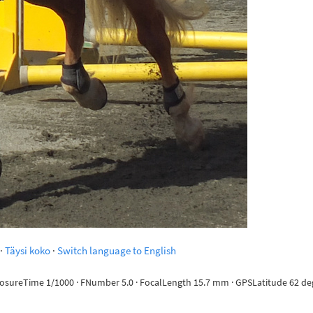
·
Täysi koko
·
Switch language to English
posureTime 1/1000 · FNumber 5.0 · FocalLength 15.7 mm · GPSLatitude 62 deg 3