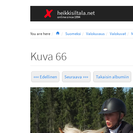
heikkisiltala.net
online since 1994
Home
You are here
Suomeksi
Valokuvaus
Valokuvat
Kuva 66
««« Edellinen
Seuraava »»»
Takaisin albumiin