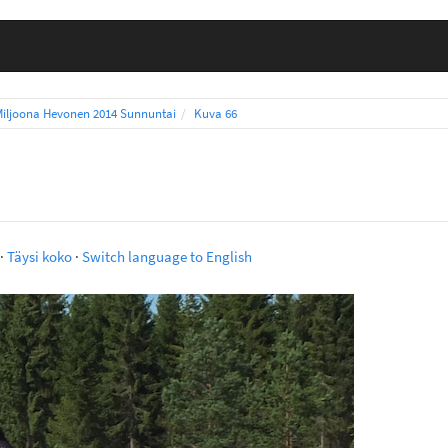
Miljoona Hevonen 2014 Sunnuntai
Kuva 66
·
Täysi koko
·
Switch language to English