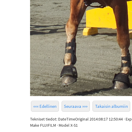
««« Edellinen
Seuraava »»»
Takaisin albumiin
Tekniset tiedot: DateTimeOriginal 2014:08:17 12:50:44 · Ex
Make FUJIFILM · Model X-S1