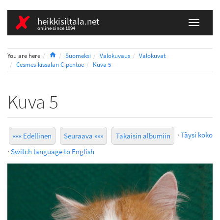
heikkisiltala.net
online since 1994
Home
You are here
Suomeksi
Valokuvaus
Valokuvat
Cesmes-kissalan C-pentue
Kuva 5
Kuva 5
·
Täysi koko
««« Edellinen
Seuraava »»»
Takaisin albumiin
·
Switch language to English