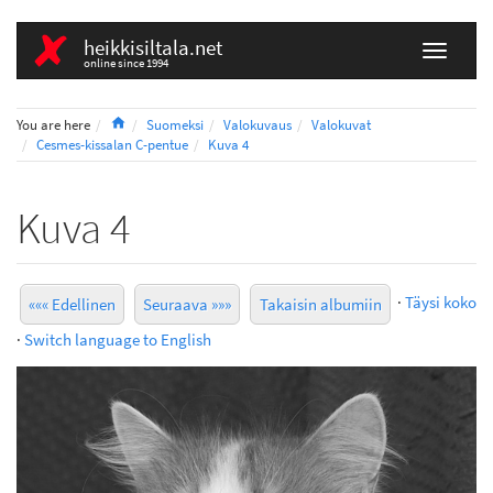
heikkisiltala.net
online since 1994
Home
You are here
Suomeksi
Valokuvaus
Valokuvat
Cesmes-kissalan C-pentue
Kuva 4
Kuva 4
·
Täysi koko
««« Edellinen
Seuraava »»»
Takaisin albumiin
·
Switch language to English