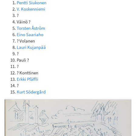
Pentti Siukonen
V. Koskenniemi
?
Väinö ?
Torsten Åström
Eino Saariaho
? Volanen
Lauri Kujanpää
?
Pauli ?
?
? Konttinen
Erkki Pfäffli
?
Kurt Södergård