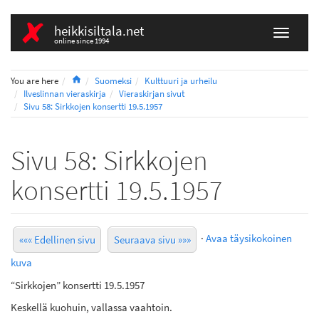
heikkisiltala.net
online since 1994
Home
You are here
Suomeksi
Kulttuuri ja urheilu
Ilveslinnan vieraskirja
Vieraskirjan sivut
Sivu 58: Sirkkojen konsertti 19.5.1957
Sivu 58: Sirkkojen
konsertti 19.5.1957
·
Avaa täysikokoinen
««« Edellinen sivu
Seuraava sivu »»»
kuva
“Sirkkojen” konsertti 19.5.1957
Keskellä kuohuin, vallassa vaahtoin.