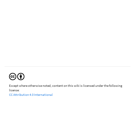
Except where otherwise noted, content on this wiki is licensed under the following
license:
CC Attribution 4.0 International