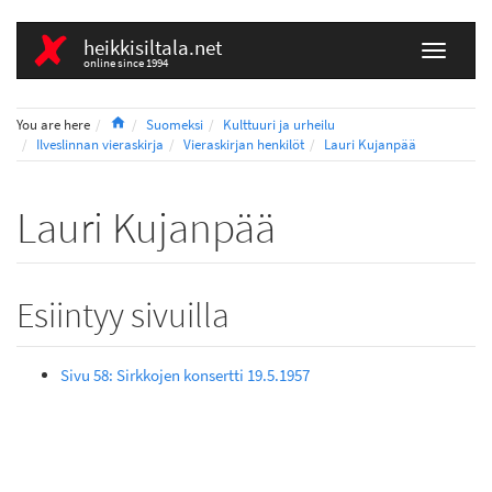
heikkisiltala.net
online since 1994
Home
You are here
Suomeksi
Kulttuuri ja urheilu
Ilveslinnan vieraskirja
Vieraskirjan henkilöt
Lauri Kujanpää
Lauri Kujanpää
Esiintyy sivuilla
Sivu 58: Sirkkojen konsertti 19.5.1957