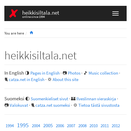
heikkisiltala.net
online since 1994
Home
You are here
heikkisiltala.net
In English
🌗
Pages in English
· 📷
Photos
· 🎵
Music collection
·
🐈
catza.net in English
· 💢
About this site
Suomeksi
🌓
Suomenkieliset sivut
· 🏰
Ilveslinnan vieraskirja
·
📷
Valokuvat
· 🐈
catza.net suomeksi
· 💢
Tietoa tästä sivustosta
1995
2005
1994
2004
2006
2007
2008
2010
2011
2012