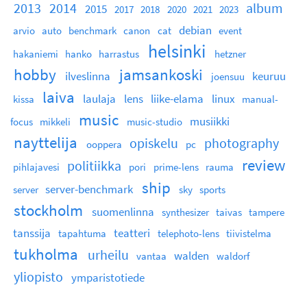
2013
2014
album
2015
2017
2018
2020
2021
2023
debian
arvio
auto
benchmark
canon
cat
event
helsinki
hakaniemi
hanko
harrastus
hetzner
hobby
jamsankoski
ilveslinna
keuruu
joensuu
laiva
laulaja
lens
liike-elama
linux
kissa
manual-
music
musiikki
focus
mikkeli
music-studio
nayttelija
opiskelu
photography
ooppera
pc
review
politiikka
pihlajavesi
pori
prime-lens
rauma
ship
server-benchmark
server
sky
sports
stockholm
suomenlinna
synthesizer
taivas
tampere
tanssija
teatteri
tapahtuma
telephoto-lens
tiivistelma
tukholma
urheilu
walden
vantaa
waldorf
yliopisto
ymparistotiede