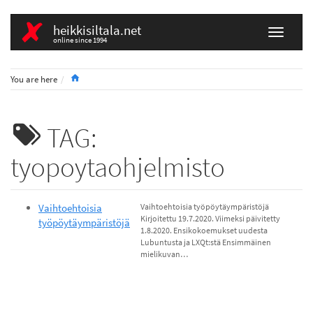
heikkisiltala.net
online since 1994
Home
You are here
TAG:
tyopoytaohjelmisto
Vaihtoehtoisia
Vaihtoehtoisia työpöytäympäristöjä
Kirjoitettu 19.7.2020. Viimeksi päivitetty
työpöytäympäristöjä
1.8.2020. Ensikokoemukset uudesta
Lubuntusta ja LXQt:stä Ensimmäinen
mielikuvan…