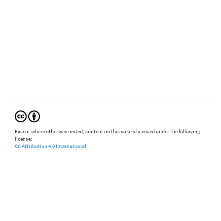
Except where otherwise noted, content on this wiki is licensed under the following
license:
CC Attribution 4.0 International