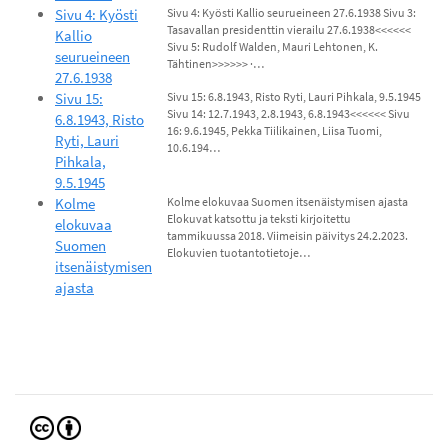
Sivu 4: Kyösti
Sivu 4: Kyösti Kallio seurueineen 27.6.1938 Sivu 3:
Tasavallan presidenttin vierailu 27.6.1938<<<<<<
Kallio
Sivu 5: Rudolf Walden, Mauri Lehtonen, K.
seurueineen
Tähtinen>>>>>> ·…
27.6.1938
Sivu 15:
Sivu 15: 6.8.1943, Risto Ryti, Lauri Pihkala, 9.5.1945
Sivu 14: 12.7.1943, 2.8.1943, 6.8.1943<<<<<< Sivu
6.8.1943, Risto
16: 9.6.1945, Pekka Tiilikainen, Liisa Tuomi,
Ryti, Lauri
10.6.194…
Pihkala,
9.5.1945
Kolme
Kolme elokuvaa Suomen itsenäistymisen ajasta
Elokuvat katsottu ja teksti kirjoitettu
elokuvaa
tammikuussa 2018. Viimeisin päivitys 24.2.2023.
Suomen
Elokuvien tuotantotietoje…
itsenäistymisen
ajasta