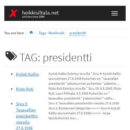
heikkisiltala.net
online since 1994
Home
You are here
Tags · Merkinnät
presidentti
TAG: presidentti
Kyösti Kallio
Kyösti Kallio Esiintyy sivuilla * Sivu 4: Kyösti Kallio
seurueineen 27.6.1938 Kuka hän on * tasavallan
presidentti * eduskunnan puhemies * päämini…
Risto Ryti
Risto Ryti Esiintyy sivuilla * Sivu 15: 6.8.1943, Risto
Ryti, Lauri Pihkala, 9.5.1945 Kuka hän on *
tasavallan presidentti * pääministeri * valtio…
Sivu 3:
Sivu 3: Tasavallan presidenttin vierailu 27.6.1938
Sivu 2: Etukannen takapinta<<<<<< Sivu 4: Kyösti
Tasavallan
Kallio seurueineen 27.6.1938>>>>>> · Avaa
presidenttin
täysikokoinen kuv…
vierailu
27.6.1938