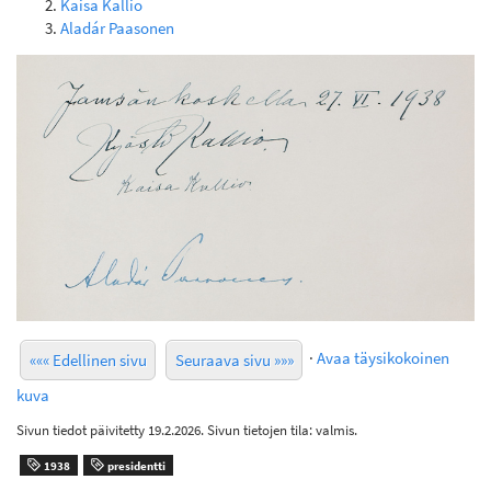
Kaisa Kallio
Aladár Paasonen
·
Avaa täysikokoinen
««« Edellinen sivu
Seuraava sivu »»»
kuva
Sivun tiedot päivitetty 19.2.2026. Sivun tietojen tila: valmis.
1938
presidentti