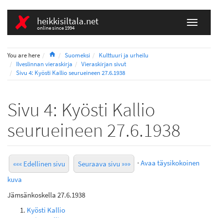
heikkisiltala.net
online since 1994
Home
You are here
Suomeksi
Kulttuuri ja urheilu
Ilveslinnan vieraskirja
Vieraskirjan sivut
Sivu 4: Kyösti Kallio seurueineen 27.6.1938
Sivu 4: Kyösti Kallio
seurueineen 27.6.1938
·
Avaa täysikokoinen
««« Edellinen sivu
Seuraava sivu »»»
kuva
Jämsänkoskella 27.6.1938
Kyösti Kallio