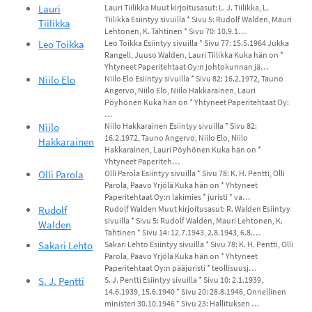
Lauri
Lauri Tiilikka Muut kirjoitusasut: L. J. Tiilikka, L.
Tiilikka Esiintyy sivuilla * Sivu 5: Rudolf Walden, Mauri
Tiilikka
Lehtonen, K. Tähtinen * Sivu 70: 10.9.1…
Leo Toikka
Leo Toikka Esiintyy sivuilla * Sivu 77: 15.5.1964 Jukka
Rangell, Juuso Walden, Lauri Tiilikka Kuka hän on *
Yhtyneet Paperitehtaat Oy:n johtokunnan jä…
Niilo Elo
Niilo Elo Esiintyy sivuilla * Sivu 82: 16.2.1972, Tauno
Angervo, Niilo Elo, Niilo Hakkarainen, Lauri
Pöyhönen Kuka hän on * Yhtyneet Paperitehtaat Oy:
…
Niilo
Niilo Hakkarainen Esiintyy sivuilla * Sivu 82:
16.2.1972, Tauno Angervo, Niilo Elo, Niilo
Hakkarainen
Hakkarainen, Lauri Pöyhönen Kuka hän on *
Yhtyneet Paperiteh…
Olli Parola
Olli Parola Esiintyy sivuilla * Sivu 78: K. H. Pentti, Olli
Parola, Paavo Yrjölä Kuka hän on * Yhtyneet
Paperitehtaat Oy:n lakimies * juristi * va…
Rudolf
Rudolf Walden Muut kirjoitusasut: R. Walden Esiintyy
sivuilla * Sivu 5: Rudolf Walden, Mauri Lehtonen, K.
Walden
Tähtinen * Sivu 14: 12.7.1943, 2.8.1943, 6.8.…
Sakari Lehto
Sakari Lehto Esiintyy sivuilla * Sivu 78: K. H. Pentti, Olli
Parola, Paavo Yrjölä Kuka hän on * Yhtyneet
Paperitehtaat Oy:n pääjuristi * teollisuusj…
S. J. Pentti
S. J. Pentti Esiintyy sivuilla * Sivu 10: 2.1.1939,
14.6.1939, 15.6.1940 * Sivu 20: 28.8.1946, Onnellinen
ministeri 30.10.1946 * Sivu 23: Hallituksen …