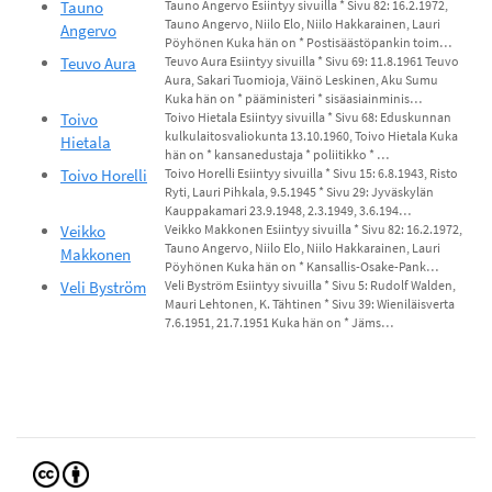
Tauno
Tauno Angervo Esiintyy sivuilla * Sivu 82: 16.2.1972,
Tauno Angervo, Niilo Elo, Niilo Hakkarainen, Lauri
Angervo
Pöyhönen Kuka hän on * Postisäästöpankin toim…
Teuvo Aura
Teuvo Aura Esiintyy sivuilla * Sivu 69: 11.8.1961 Teuvo
Aura, Sakari Tuomioja, Väinö Leskinen, Aku Sumu
Kuka hän on * pääministeri * sisäasiainminis…
Toivo
Toivo Hietala Esiintyy sivuilla * Sivu 68: Eduskunnan
kulkulaitosvaliokunta 13.10.1960, Toivo Hietala Kuka
Hietala
hän on * kansanedustaja * poliitikko * …
Toivo Horelli
Toivo Horelli Esiintyy sivuilla * Sivu 15: 6.8.1943, Risto
Ryti, Lauri Pihkala, 9.5.1945 * Sivu 29: Jyväskylän
Kauppakamari 23.9.1948, 2.3.1949, 3.6.194…
Veikko
Veikko Makkonen Esiintyy sivuilla * Sivu 82: 16.2.1972,
Tauno Angervo, Niilo Elo, Niilo Hakkarainen, Lauri
Makkonen
Pöyhönen Kuka hän on * Kansallis-Osake-Pank…
Veli Byström
Veli Byström Esiintyy sivuilla * Sivu 5: Rudolf Walden,
Mauri Lehtonen, K. Tähtinen * Sivu 39: Wieniläisverta
7.6.1951, 21.7.1951 Kuka hän on * Jäms…