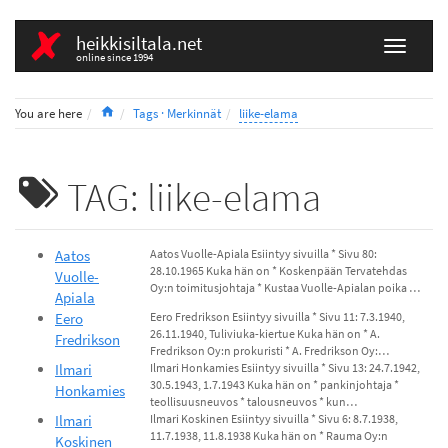
heikkisiltala.net
online since 1994
Home
You are here
Tags · Merkinnät
liike-elama
TAG: liike-elama
Aatos
Aatos Vuolle-Apiala Esiintyy sivuilla * Sivu 80:
28.10.1965 Kuka hän on * Koskenpään Tervatehdas
Vuolle-
Oy:n toimitusjohtaja * Kustaa Vuolle-Apialan poika …
Apiala
Eero
Eero Fredrikson Esiintyy sivuilla * Sivu 11: 7.3.1940,
26.11.1940, Tuliviuka-kiertue Kuka hän on * A.
Fredrikson
Fredrikson Oy:n prokuristi * A. Fredrikson Oy:…
Ilmari
Ilmari Honkamies Esiintyy sivuilla * Sivu 13: 24.7.1942,
30.5.1943, 1.7.1943 Kuka hän on * pankinjohtaja *
Honkamies
teollisuusneuvos * talousneuvos * kun…
Ilmari
Ilmari Koskinen Esiintyy sivuilla * Sivu 6: 8.7.1938,
11.7.1938, 11.8.1938 Kuka hän on * Rauma Oy:n
Koskinen