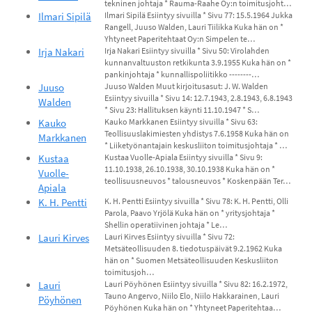
tekninen johtaja * Rauma-Raahe Oy:n toimitusjoht…
Ilmari Sipilä
Ilmari Sipilä Esiintyy sivuilla * Sivu 77: 15.5.1964 Jukka
Rangell, Juuso Walden, Lauri Tiilikka Kuka hän on *
Yhtyneet Paperitehtaat Oy:n Simpelen te…
Irja Nakari
Irja Nakari Esiintyy sivuilla * Sivu 50: Virolahden
kunnanvaltuuston retkikunta 3.9.1955 Kuka hän on *
pankinjohtaja * kunnallispoliitikko --------…
Juuso
Juuso Walden Muut kirjoitusasut: J. W. Walden
Esiintyy sivuilla * Sivu 14: 12.7.1943, 2.8.1943, 6.8.1943
Walden
* Sivu 23: Hallituksen käynti 11.10.1947 * S…
Kauko
Kauko Markkanen Esiintyy sivuilla * Sivu 63:
Teollisuuslakimiesten yhdistys 7.6.1958 Kuka hän on
Markkanen
* Liiketyönantajain keskusliiton toimitusjohtaja * …
Kustaa
Kustaa Vuolle-Apiala Esiintyy sivuilla * Sivu 9:
11.10.1938, 26.10.1938, 30.10.1938 Kuka hän on *
Vuolle-
teollisuusneuvos * talousneuvos * Koskenpään Ter…
Apiala
K. H. Pentti
K. H. Pentti Esiintyy sivuilla * Sivu 78: K. H. Pentti, Olli
Parola, Paavo Yrjölä Kuka hän on * yritysjohtaja *
Shellin operatiivinen johtaja * Le…
Lauri Kirves
Lauri Kirves Esiintyy sivuilla * Sivu 72:
Metsäteollisuuden 8. tiedotuspäivät 9.2.1962 Kuka
hän on * Suomen Metsäteollisuuden Keskusliiton
toimitusjoh…
Lauri
Lauri Pöyhönen Esiintyy sivuilla * Sivu 82: 16.2.1972,
Tauno Angervo, Niilo Elo, Niilo Hakkarainen, Lauri
Pöyhönen
Pöyhönen Kuka hän on * Yhtyneet Paperitehtaa…