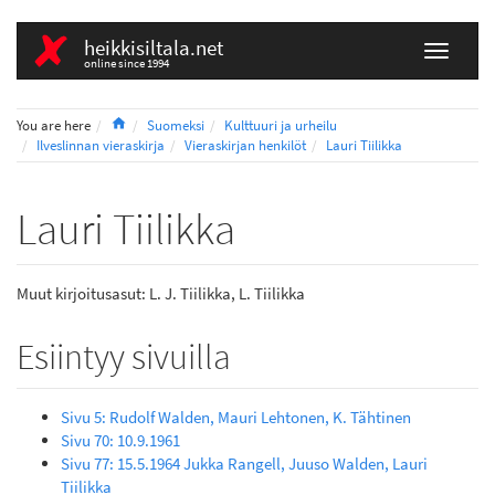
heikkisiltala.net
online since 1994
Home
You are here
Suomeksi
Kulttuuri ja urheilu
Ilveslinnan vieraskirja
Vieraskirjan henkilöt
Lauri Tiilikka
Lauri Tiilikka
Muut kirjoitusasut: L. J. Tiilikka, L. Tiilikka
Esiintyy sivuilla
Sivu 5: Rudolf Walden, Mauri Lehtonen, K. Tähtinen
Sivu 70: 10.9.1961
Sivu 77: 15.5.1964 Jukka Rangell, Juuso Walden, Lauri
Tiilikka