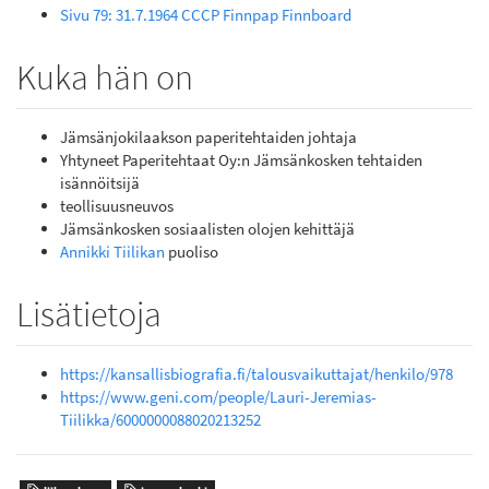
Sivu 79: 31.7.1964 CCCP Finnpap Finnboard
Kuka hän on
Jämsänjokilaakson paperitehtaiden johtaja
Yhtyneet Paperitehtaat Oy:n Jämsänkosken tehtaiden
isännöitsijä
teollisuusneuvos
Jämsänkosken sosiaalisten olojen kehittäjä
Annikki Tiilikan
puoliso
Lisätietoja
https://kansallisbiografia.fi/talousvaikuttajat/henkilo/978
https://www.geni.com/people/Lauri-Jeremias-
Tiilikka/6000000088020213252