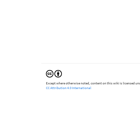
Except where otherwise noted, content on this wiki is licensed und
CC Attribution 4.0 International