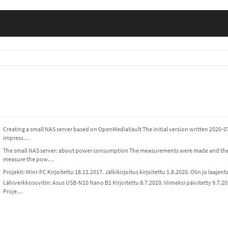
Creating a small NAS server based on OpenMediaVault The initial version written 2020-0
impress…
The small NAS server: about power consumption The measurements were made and the w
measure the pow…
Projekti: Mini-PC Kirjoitettu 18.11.2017. Jälkikirjoitus kirjoitettu 1.8.2020. Olin jo laaje
Lähiverkkosovitin: Asus USB-N10 Nano B1 Kirjoitettu 8.7.2020. Viimeksi päivitetty 9.7.2
Proje…