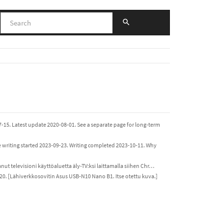
7-15. Latest update 2020-08-01. See a separate page for long-term
riting started 2023-09-23. Writing completed 2023-10-11. Why
ntanut televisioni käyttöaluetta äly-TV:ksi laittamalla siihen Chr…
020. [Lähiverkkosovitin Asus USB-N10 Nano B1. Itse otettu kuva.]