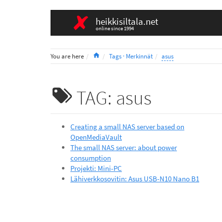
heikkisiltala.net
online since 1994
Home
You are here
Tags · Merkinnät
asus
TAG: asus
Creating a small NAS server based on
OpenMediaVault
The small NAS server: about power
consumption
Projekti: Mini-PC
Lähiverkkosovitin: Asus USB-N10 Nano B1