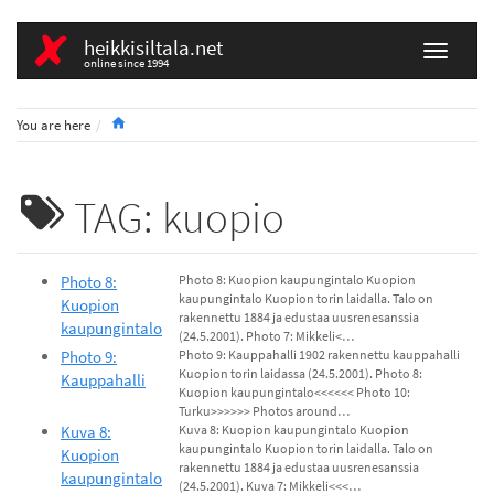
heikkisiltala.net
online since 1994
Home
You are here
TAG: kuopio
Photo 8:
Photo 8: Kuopion kaupungintalo Kuopion
kaupungintalo Kuopion torin laidalla. Talo on
Kuopion
rakennettu 1884 ja edustaa uusrenesanssia
kaupungintalo
(24.5.2001). Photo 7: Mikkeli<…
Photo 9:
Photo 9: Kauppahalli 1902 rakennettu kauppahalli
Kuopion torin laidassa (24.5.2001). Photo 8:
Kauppahalli
Kuopion kaupungintalo<<<<<< Photo 10:
Turku>>>>>> Photos around…
Kuva 8:
Kuva 8: Kuopion kaupungintalo Kuopion
kaupungintalo Kuopion torin laidalla. Talo on
Kuopion
rakennettu 1884 ja edustaa uusrenesanssia
kaupungintalo
(24.5.2001). Kuva 7: Mikkeli<<<…