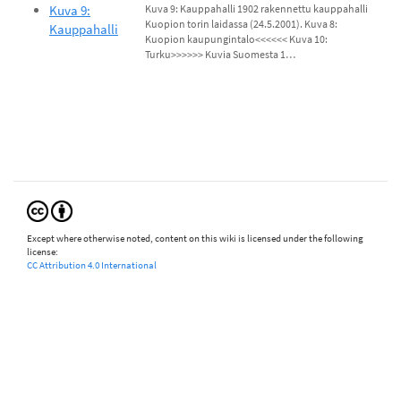
Kuva 9:
Kuva 9: Kauppahalli 1902 rakennettu kauppahalli
Kuopion torin laidassa (24.5.2001). Kuva 8:
Kauppahalli
Kuopion kaupungintalo<<<<<< Kuva 10:
Turku>>>>>> Kuvia Suomesta 1…
Except where otherwise noted, content on this wiki is licensed under the following
license:
CC Attribution 4.0 International