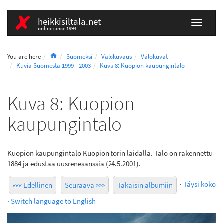
heikkisiltala.net
online since 1994
Home
You are here
Suomeksi
Valokuvaus
Valokuvat
Kuvia Suomesta 1999 - 2003
Kuva 8: Kuopion kaupungintalo
Kuva 8: Kuopion
kaupungintalo
Kuopion kaupungintalo Kuopion torin laidalla. Talo on rakennettu
1884 ja edustaa uusrenesanssia (24.5.2001).
·
Täysi koko
««« Edellinen
Seuraava »»»
Takaisin albumiin
·
Switch language to English