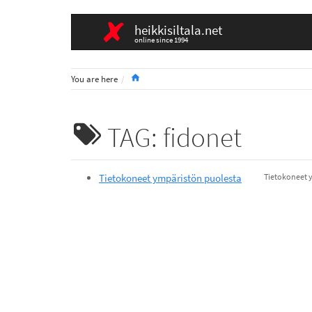
heikkisiltala.net
online since 1994
Home
You are here
TAG: fidonet
Tietokoneet ympäristön puolesta
Tietokoneet y