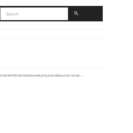
imat kehittivät tietokoneet ja kulutustalous toi ne yle…