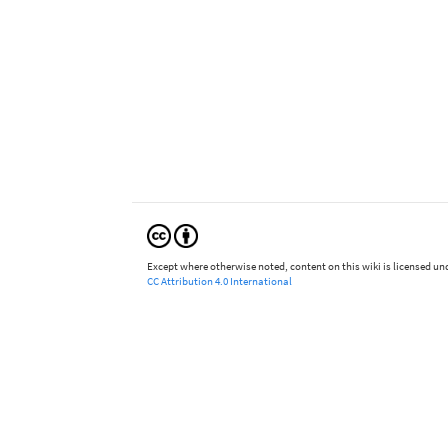
Except where otherwise noted, content on this wiki is licensed und
CC Attribution 4.0 International