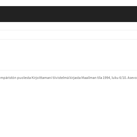
mpäristön puolesta Kirjoittamani tiivistelmä kirjasta Maailman tila 1994, luku 6/10. Asevo