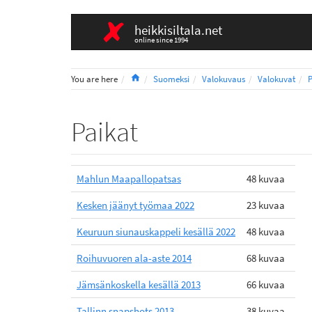
heikkisiltala.net
online since 1994
Home
You are here
Suomeksi
Valokuvaus
Valokuvat
P
Paikat
Mahlun Maapallopatsas
48 kuvaa
Kesken jäänyt työmaa 2022
23 kuvaa
Keuruun siunauskappeli kesällä 2022
48 kuvaa
Roihuvuoren ala-aste 2014
68 kuvaa
Jämsänkoskella kesällä 2013
66 kuvaa
Tallinn snapshots 2013
38 kuvaa