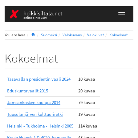
heikkisiltala.net
online since 1994
Home
You are here
Suomeksi
Valokuvaus
Valokuvat
Kokoelmat
Kokoelmat
Tasavallan presidentin vaali 2024
10 kuvaa
Eduskuntavaalit 2015
20 kuvaa
Jämsänkosken kouluja 2014
79 kuvaa
Tuusulanjärven kulttuuriretki
19 kuvaa
Helsinki - Tukholma - Helsinki 2005
114 kuvaa
Kuvia Nytech ND-4020 -kameralla
48 kuvaa