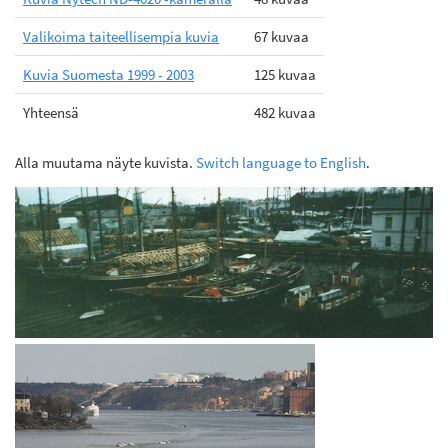
Valikoima taiteellisempia kuvia
67 kuvaa
Kuvia Suomesta 1999 - 2003
125 kuvaa
Yhteensä
482 kuvaa
Alla muutama näyte kuvista.
Switch language to English
.