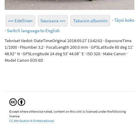
·
Täysi koko
««« Edellinen
Seuraava »»»
Takaisin albumiin
·
Switch language to English
Tekniset tiedot: DateTimeOriginal 2018:05:27 13:42:02 · ExposureTime
1/1000 · FNumber 3.2 · FocalLength 200.0 mm · GPSLatitude 60 deg 11'
48.92“ N · GPSLongitude 24 deg 53' 44.08” E · ISO 320 · Make Canon ·
Model Canon EOS 6D
Except where otherwise noted, content on this wiki is licensed under the following
license:
CC Attribution 4.0 International