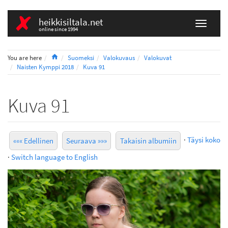
heikkisiltala.net
online since 1994
Home
You are here
Suomeksi
Valokuvaus
Valokuvat
Naisten Kymppi 2018
Kuva 91
Kuva 91
·
Täysi koko
««« Edellinen
Seuraava »»»
Takaisin albumiin
·
Switch language to English