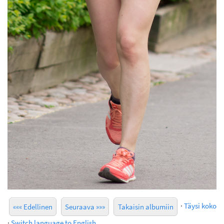
·
Täysi koko
««« Edellinen
Seuraava »»»
Takaisin albumiin
·
Switch language to English