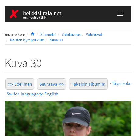
heikkisiltala.net
online since 1994
Home
You are here
Suomeksi
Valokuvaus
Valokuvat
Naisten Kymppi 2018
Kuva 30
Kuva 30
·
Täysi koko
««« Edellinen
Seuraava »»»
Takaisin albumiin
·
Switch language to English