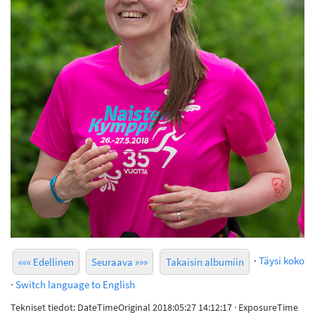
·
Täysi koko
««« Edellinen
Seuraava »»»
Takaisin albumiin
·
Switch language to English
Tekniset tiedot: DateTimeOriginal 2018:05:27 14:12:17 · ExposureTime