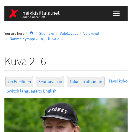
heikkisiltala.net
online since 1994
Home
You are here
Suomeksi
Valokuvaus
Valokuvat
Naisten Kymppi 2018
Kuva 216
Kuva 216
·
Täysi koko
««« Edellinen
Seuraava »»»
Takaisin albumiin
·
Switch language to English