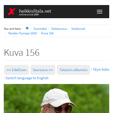
heikkisiltala.net
online since 1994
Home
You are here
Suomeksi
Valokuvaus
Valokuvat
Naisten Kymppi 2018
Kuva 156
Kuva 156
·
Täysi koko
««« Edellinen
Seuraava »»»
Takaisin albumiin
·
Switch language to English