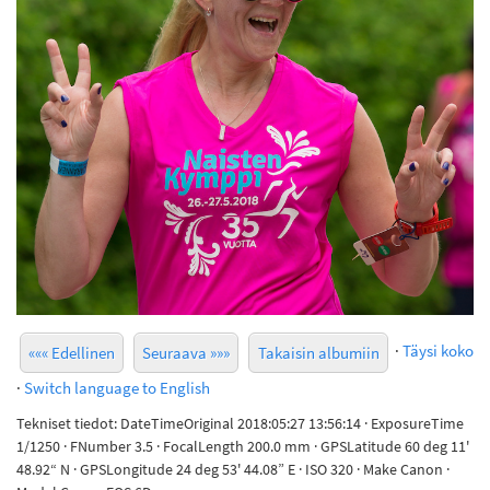
·
Täysi koko
««« Edellinen
Seuraava »»»
Takaisin albumiin
·
Switch language to English
Tekniset tiedot: DateTimeOriginal 2018:05:27 13:56:14 · ExposureTime
1/1250 · FNumber 3.5 · FocalLength 200.0 mm · GPSLatitude 60 deg 11'
48.92“ N · GPSLongitude 24 deg 53' 44.08” E · ISO 320 · Make Canon ·