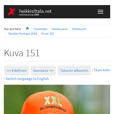
heikkisiltala.net
online since 1994
Home
You are here
Suomeksi
Valokuvaus
Valokuvat
Naisten Kymppi 2018
Kuva 151
Kuva 151
·
Täysi koko
««« Edellinen
Seuraava »»»
Takaisin albumiin
·
Switch language to English