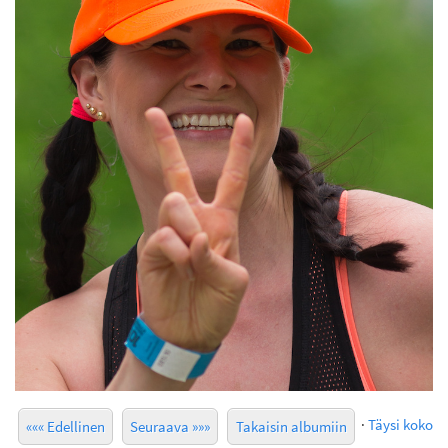
·
Täysi koko
««« Edellinen
Seuraava »»»
Takaisin albumiin