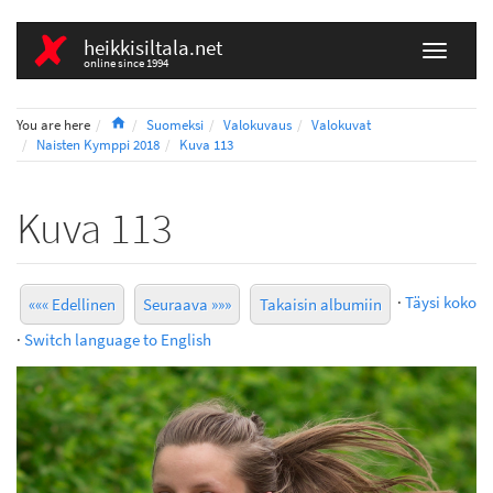
heikkisiltala.net
online since 1994
Home
You are here
Suomeksi
Valokuvaus
Valokuvat
Naisten Kymppi 2018
Kuva 113
Kuva 113
·
Täysi koko
««« Edellinen
Seuraava »»»
Takaisin albumiin
·
Switch language to English