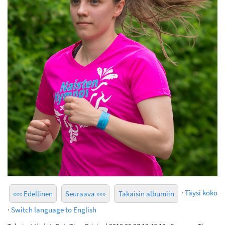
·
Täysi koko
««« Edellinen
Seuraava »»»
Takaisin albumiin
·
Switch language to English