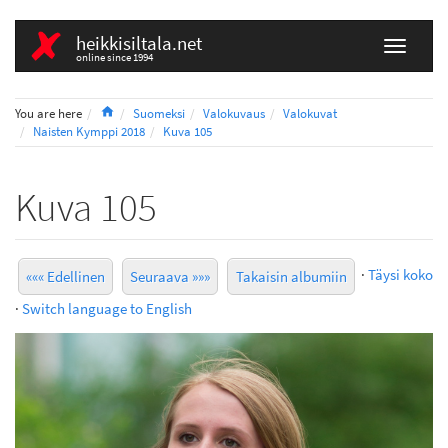
heikkisiltala.net
online since 1994
Home
You are here
Suomeksi
Valokuvaus
Valokuvat
Naisten Kymppi 2018
Kuva 105
Kuva 105
·
Täysi koko
««« Edellinen
Seuraava »»»
Takaisin albumiin
·
Switch language to English