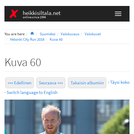
heikkisiltala.net
online since 1994
Home
You are here
Suomeksi
Valokuvaus
Valokuvat
Helsinki City Run 2018
Kuva 60
Kuva 60
·
Täysi koko
««« Edellinen
Seuraava »»»
Takaisin albumiin
·
Switch language to English