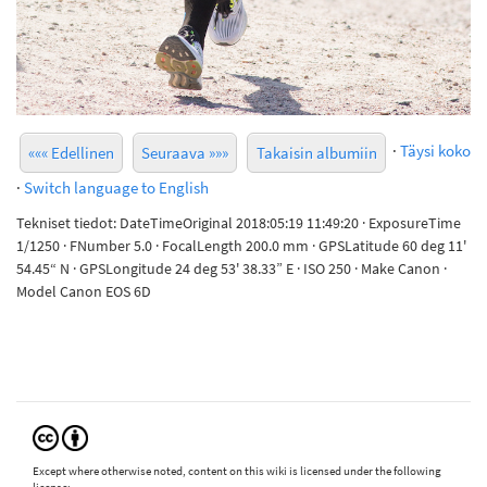
·
Täysi koko
««« Edellinen
Seuraava »»»
Takaisin albumiin
·
Switch language to English
Tekniset tiedot: DateTimeOriginal 2018:05:19 11:49:20 · ExposureTime
1/1250 · FNumber 5.0 · FocalLength 200.0 mm · GPSLatitude 60 deg 11'
54.45“ N · GPSLongitude 24 deg 53' 38.33” E · ISO 250 · Make Canon ·
Model Canon EOS 6D
Except where otherwise noted, content on this wiki is licensed under the following
license: