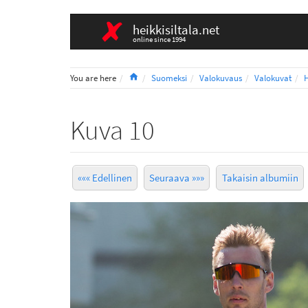
heikkisiltala.net
online since 1994
Home
You are here
Suomeksi
Valokuvaus
Valokuvat
H
Kuva 10
««« Edellinen
Seuraava »»»
Takaisin albumiin