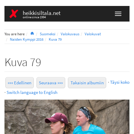
heikkisiltala.net
online since 1994
Home
You are here
Suomeksi
Valokuvaus
Valokuvat
Naisten Kymppi 2016
Kuva 79
Kuva 79
·
Täysi koko
««« Edellinen
Seuraava »»»
Takaisin albumiin
·
Switch language to English