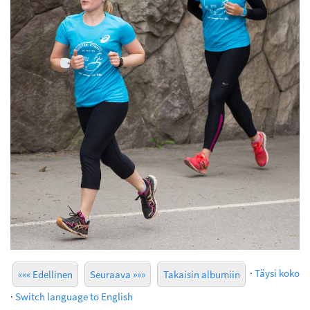
·
Täysi koko
««« Edellinen
Seuraava »»»
Takaisin albumiin
·
Switch language to English