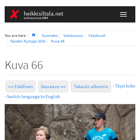
heikkisiltala.net
online since 1994
Home
You are here
Suomeksi
Valokuvaus
Valokuvat
Naisten Kymppi 2016
Kuva 66
Kuva 66
·
Täysi koko
««« Edellinen
Seuraava »»»
Takaisin albumiin
·
Switch language to English