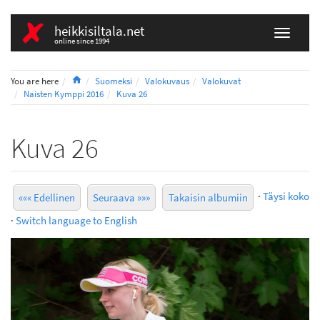
heikkisiltala.net
online since 1994
Home
You are here
Suomeksi
Valokuvaus
Valokuvat
Naisten Kymppi 2016
Kuva 26
Kuva 26
·
Täysi koko
««« Edellinen
Seuraava »»»
Takaisin albumiin
·
Switch language to English