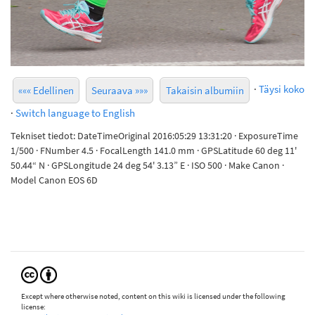
·
Täysi koko
««« Edellinen
Seuraava »»»
Takaisin albumiin
·
Switch language to English
Tekniset tiedot: DateTimeOriginal 2016:05:29 13:31:20 · ExposureTime
1/500 · FNumber 4.5 · FocalLength 141.0 mm · GPSLatitude 60 deg 11'
50.44“ N · GPSLongitude 24 deg 54' 3.13” E · ISO 500 · Make Canon ·
Model Canon EOS 6D
Except where otherwise noted, content on this wiki is licensed under the following
license: