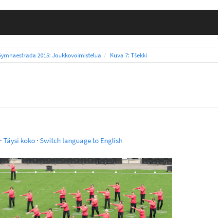
Gymnaestrada 2015: Joukkovoimistelua
Kuva 7: Tšekki
·
Täysi koko
·
Switch language to English