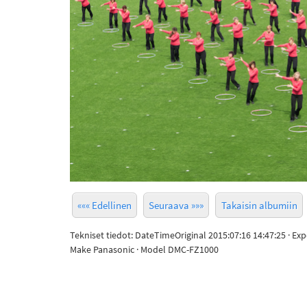
««« Edellinen
Seuraava »»»
Takaisin albumiin
Tekniset tiedot: DateTimeOriginal 2015:07:16 14:47:25 · Ex
Make Panasonic · Model DMC-FZ1000