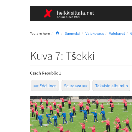
heikkisiltala.net
online since 1994
Home
You are here
Suomeksi
Valokuvaus
Valokuvat
Kuva 7: Tšekki
Czech Republic 1
««« Edellinen
Seuraava »»»
Takaisin albumiin