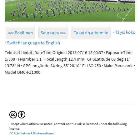
·
Täysi koko
««« Edellinen
Seuraava »»»
Takaisin albumiin
·
Switch language to English
Tekniset tiedot: DateTimeOriginal 2015:07:16 15:00:37 · ExposureTime
1/800 · FNumber 3.1 · FocalLength 12.4 mm · GPSLatitude 60 deg 11'
13.78“ N · GPSLongitude 24 deg 55' 20.10” E · ISO 250 · Make Panasonic ·
Model DMC-FZ1000
Except where otherwise noted, content on this wiki is licensed under the following
license:
CC Attribution 4.0 International