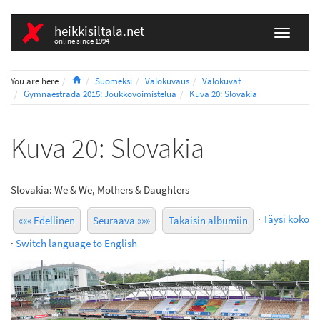
heikkisiltala.net
online since 1994
Home
You are here
Suomeksi
Valokuvaus
Valokuvat
Gymnaestrada 2015: Joukkovoimistelua
Kuva 20: Slovakia
Kuva 20: Slovakia
Slovakia: We & We, Mothers & Daughters
·
Täysi koko
««« Edellinen
Seuraava »»»
Takaisin albumiin
·
Switch language to English