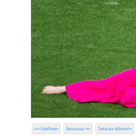
««« Edellinen
Seuraava »»»
Takaisin albumiin