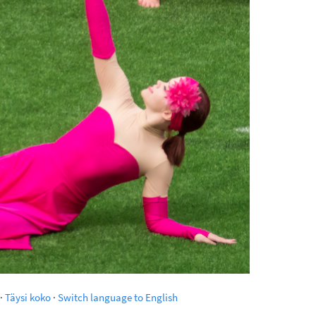
·
Täysi koko
·
Switch language to English