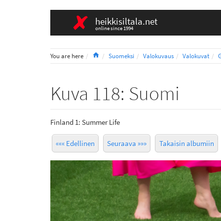
heikkisiltala.net
online since 1994
Home
You are here
Suomeksi
Valokuvaus
Valokuvat
Kuva 118: Suomi
Finland 1: Summer Life
««« Edellinen
Seuraava »»»
Takaisin albumiin