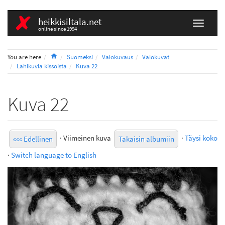
heikkisiltala.net
online since 1994
Home
You are here
Suomeksi
Valokuvaus
Valokuvat
Lähikuvia kissoista
Kuva 22
Kuva 22
· Viimeinen kuva
·
Täysi koko
««« Edellinen
Takaisin albumiin
·
Switch language to English