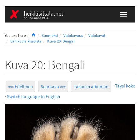
heikkisiltala.net
online since 1994
Home
You are here
Suomeksi
Valokuvaus
Valokuvat
Lähikuvia kissoista
Kuva 20: Bengali
Kuva 20: Bengali
·
Täysi koko
««« Edellinen
Seuraava »»»
Takaisin albumiin
·
Switch language to English