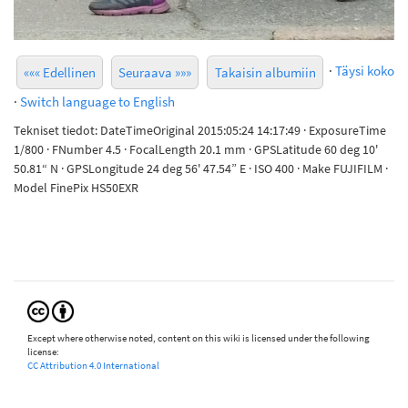
·
Täysi koko
««« Edellinen
Seuraava »»»
Takaisin albumiin
·
Switch language to English
Tekniset tiedot: DateTimeOriginal 2015:05:24 14:17:49 · ExposureTime
1/800 · FNumber 4.5 · FocalLength 20.1 mm · GPSLatitude 60 deg 10'
50.81“ N · GPSLongitude 24 deg 56' 47.54” E · ISO 400 · Make FUJIFILM ·
Model FinePix HS50EXR
Except where otherwise noted, content on this wiki is licensed under the following
license:
CC Attribution 4.0 International