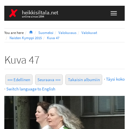
heikkisiltala.net
online since 1994
Home
You are here
Suomeksi
Valokuvaus
Valokuvat
Naisten Kymppi 2015
Kuva 47
Kuva 47
·
Täysi koko
««« Edellinen
Seuraava »»»
Takaisin albumiin
·
Switch language to English