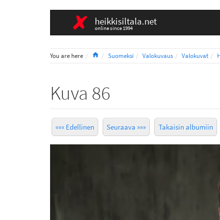
heikkisiltala.net
online since 1994
Home
You are here
Suomeksi
Valokuvaus
Valokuvat
H
Kuva 86
««« Edellinen
Seuraava »»»
Takaisin albumiin