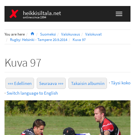
heikkisiltala.net
online since 1994
Home
You are here
Suomeksi
Valokuvaus
Valokuvat
Rugby: Helsinki - Tampere 20.9.2014
Kuva 97
Kuva 97
·
Täysi koko
««« Edellinen
Seuraava »»»
Takaisin albumiin
·
Switch language to English