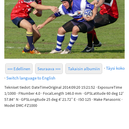
·
Täysi koko
««« Edellinen
Seuraava »»»
Takaisin albumiin
·
Switch language to English
Tekniset tiedot: DateTimeOriginal 2014:09:20 15:21:52 · ExposureTime
1/1000 · FNumber 4.0 · FocalLength 146.0 mm · GPSLatitude 60 deg 12'
57.84“ N · GPSLongitude 25 deg 4' 21.72” E · ISO 125 · Make Panasonic ·
Model DMC-FZ1000