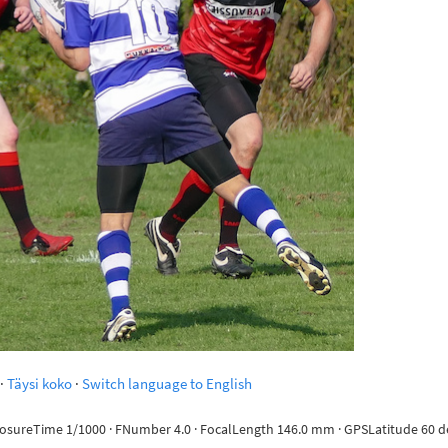
·
Täysi koko
·
Switch language to English
posureTime 1/1000 · FNumber 4.0 · FocalLength 146.0 mm · GPSLatitude 60 deg 