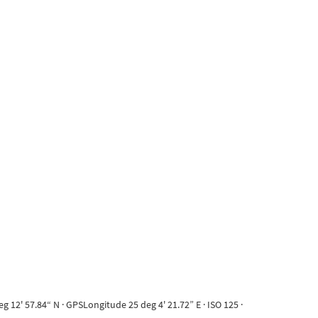
12' 57.84“ N · GPSLongitude 25 deg 4' 21.72” E · ISO 125 ·