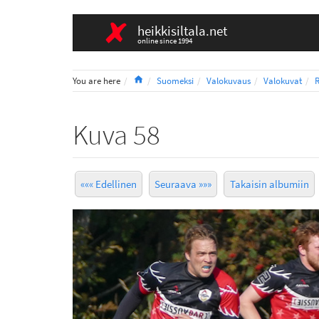
heikkisiltala.net
online since 1994
Home
You are here
Suomeksi
Valokuvaus
Valokuvat
R
Kuva 58
««« Edellinen
Seuraava »»»
Takaisin albumiin