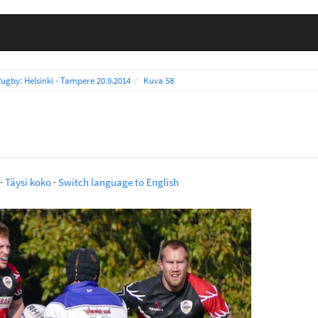
ugby: Helsinki - Tampere 20.9.2014
Kuva 58
·
Täysi koko
·
Switch language to English