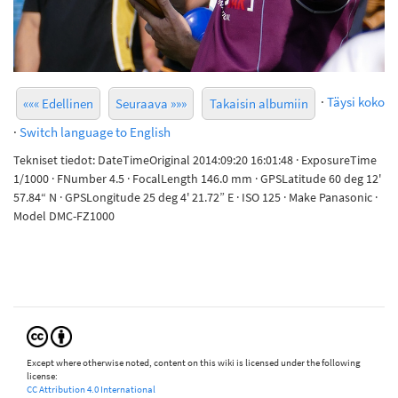
·
Täysi koko
««« Edellinen
Seuraava »»»
Takaisin albumiin
·
Switch language to English
Tekniset tiedot: DateTimeOriginal 2014:09:20 16:01:48 · ExposureTime
1/1000 · FNumber 4.5 · FocalLength 146.0 mm · GPSLatitude 60 deg 12'
57.84“ N · GPSLongitude 25 deg 4' 21.72” E · ISO 125 · Make Panasonic ·
Model DMC-FZ1000
Except where otherwise noted, content on this wiki is licensed under the following
license:
CC Attribution 4.0 International