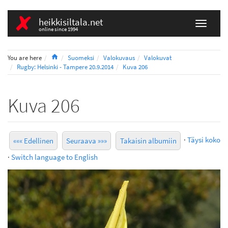
heikkisiltala.net
online since 1994
Home
You are here
Suomeksi
Valokuvaus
Valokuvat
Rugby: Helsinki - Tampere 20.9.2014
Kuva 206
Kuva 206
·
Täysi koko
««« Edellinen
Seuraava »»»
Takaisin albumiin
·
Switch language to English