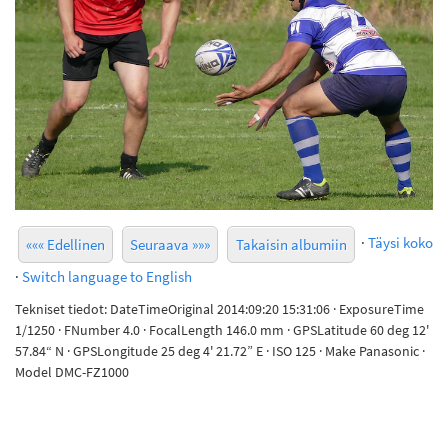
·
Täysi koko
««« Edellinen
Seuraava »»»
Takaisin albumiin
·
Switch language to English
Tekniset tiedot: DateTimeOriginal 2014:09:20 15:31:06 · ExposureTime
1/1250 · FNumber 4.0 · FocalLength 146.0 mm · GPSLatitude 60 deg 12'
57.84“ N · GPSLongitude 25 deg 4' 21.72” E · ISO 125 · Make Panasonic ·
Model DMC-FZ1000