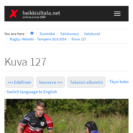
heikkisiltala.net
online since 1994
Home
You are here
Suomeksi
Valokuvaus
Valokuvat
Rugby: Helsinki - Tampere 20.9.2014
Kuva 127
Kuva 127
·
Täysi koko
««« Edellinen
Seuraava »»»
Takaisin albumiin
·
Switch language to English