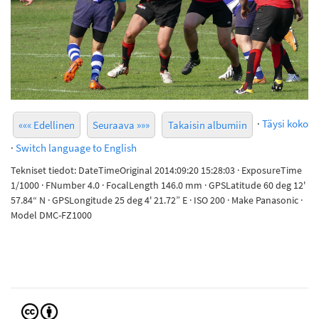
·
Täysi koko
««« Edellinen
Seuraava »»»
Takaisin albumiin
·
Switch language to English
Tekniset tiedot: DateTimeOriginal 2014:09:20 15:28:03 · ExposureTime
1/1000 · FNumber 4.0 · FocalLength 146.0 mm · GPSLatitude 60 deg 12'
57.84“ N · GPSLongitude 25 deg 4' 21.72” E · ISO 200 · Make Panasonic ·
Model DMC-FZ1000