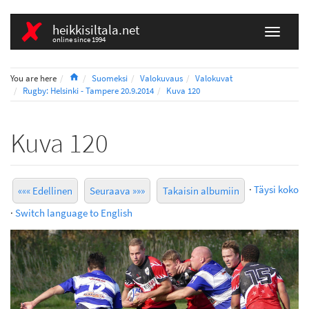
heikkisiltala.net
online since 1994
Home
You are here
Suomeksi
Valokuvaus
Valokuvat
Rugby: Helsinki - Tampere 20.9.2014
Kuva 120
Kuva 120
·
Täysi koko
««« Edellinen
Seuraava »»»
Takaisin albumiin
·
Switch language to English