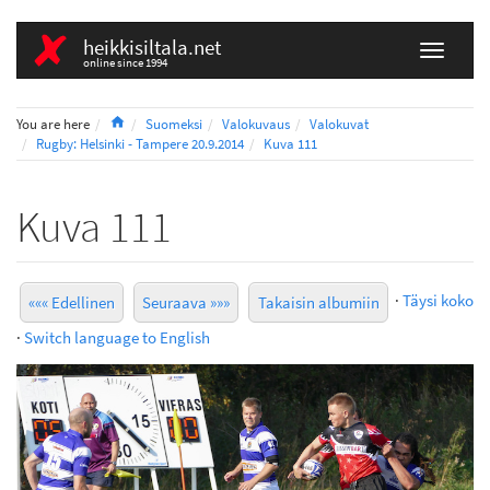
heikkisiltala.net
online since 1994
Home
You are here
Suomeksi
Valokuvaus
Valokuvat
Rugby: Helsinki - Tampere 20.9.2014
Kuva 111
Kuva 111
·
Täysi koko
««« Edellinen
Seuraava »»»
Takaisin albumiin
·
Switch language to English