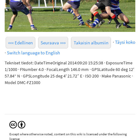
·
Täysi koko
««« Edellinen
Seuraava »»»
Takaisin albumiin
·
Switch language to English
Tekniset tiedot: DateTimeOriginal 2014:09:20 15:25:38 · ExposureTime
1/1000 · FNumber 4.0 · FocalLength 146.0 mm · GPSLatitude 60 deg 12'
57.84“ N · GPSLongitude 25 deg 4' 21.72” E · ISO 200 · Make Panasonic ·
Model DMC-FZ1000
Except where otherwise noted, content on this wiki is licensed under the following
license: