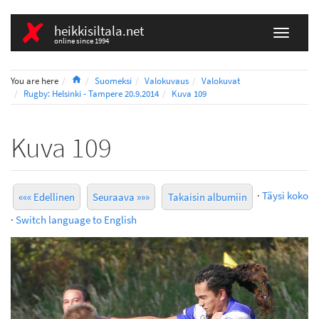
heikkisiltala.net
online since 1994
Home
You are here
Suomeksi
Valokuvaus
Valokuvat
Rugby: Helsinki - Tampere 20.9.2014
Kuva 109
Kuva 109
·
Täysi koko
««« Edellinen
Seuraava »»»
Takaisin albumiin
·
Switch language to English