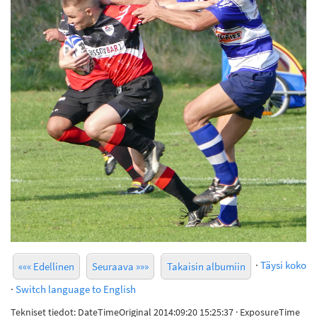
·
Täysi koko
««« Edellinen
Seuraava »»»
Takaisin albumiin
·
Switch language to English
Tekniset tiedot: DateTimeOriginal 2014:09:20 15:25:37 · ExposureTime