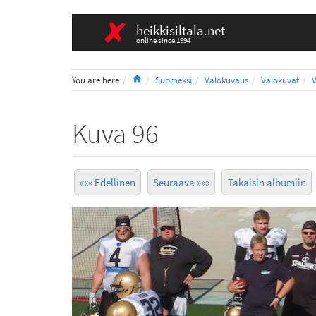
heikkisiltala.net
online since 1994
Home
You are here
Suomeksi
Valokuvaus
Valokuvat
V
Kuva 96
««« Edellinen
Seuraava »»»
Takaisin albumiin