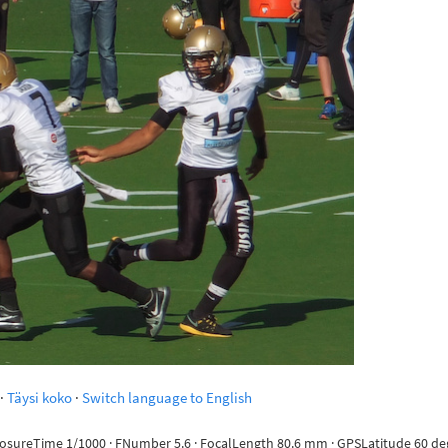
·
Täysi koko
·
Switch language to English
posureTime 1/1000 · FNumber 5.6 · FocalLength 80.6 mm · GPSLatitude 60 deg 1