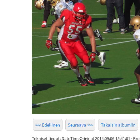
««« Edellinen
Seuraava »»»
Takaisin albumiin
Tekniset tiedot: DateTimeOriginal 2014:09:06 15:41:01 · Ex