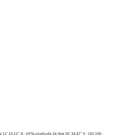
2' 10.12“ N · GPSLongitude 24 deg 56' 34.47” E · ISO 100 ·