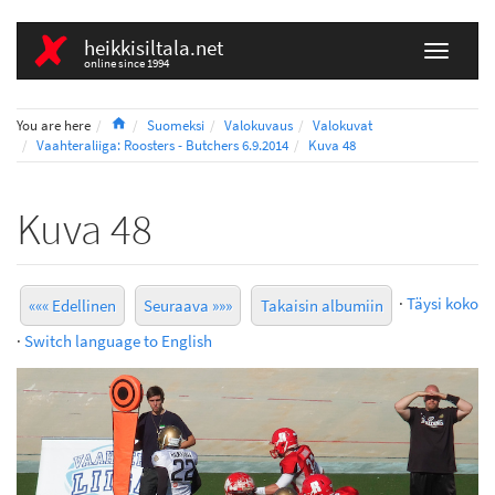
heikkisiltala.net
online since 1994
Home
You are here
Suomeksi
Valokuvaus
Valokuvat
Vaahteraliiga: Roosters - Butchers 6.9.2014
Kuva 48
Kuva 48
·
Täysi koko
««« Edellinen
Seuraava »»»
Takaisin albumiin
·
Switch language to English