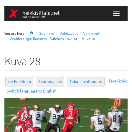
heikkisiltala.net
online since 1994
Home
You are here
Suomeksi
Valokuvaus
Valokuvat
Vaahteraliiga: Roosters - Butchers 6.9.2014
Kuva 28
Kuva 28
·
Täysi koko
««« Edellinen
Seuraava »»»
Takaisin albumiin
·
Switch language to English