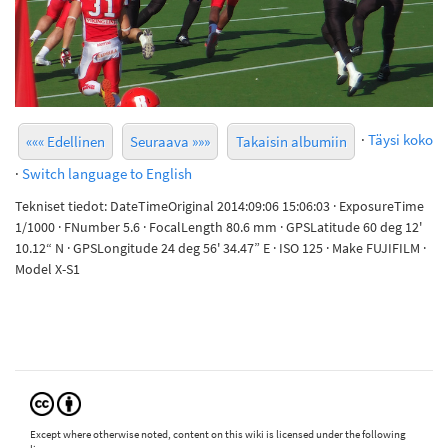
·
Täysi koko
««« Edellinen
Seuraava »»»
Takaisin albumiin
·
Switch language to English
Tekniset tiedot: DateTimeOriginal 2014:09:06 15:06:03 · ExposureTime
1/1000 · FNumber 5.6 · FocalLength 80.6 mm · GPSLatitude 60 deg 12'
10.12“ N · GPSLongitude 24 deg 56' 34.47” E · ISO 125 · Make FUJIFILM ·
Model X-S1
Except where otherwise noted, content on this wiki is licensed under the following