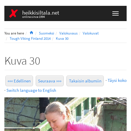
heikkisiltala.net
online since 1994
Home
You are here
Suomeksi
Valokuvaus
Valokuvat
Tough Viking Finland 2014
Kuva 30
Kuva 30
·
Täysi koko
««« Edellinen
Seuraava »»»
Takaisin albumiin
·
Switch language to English