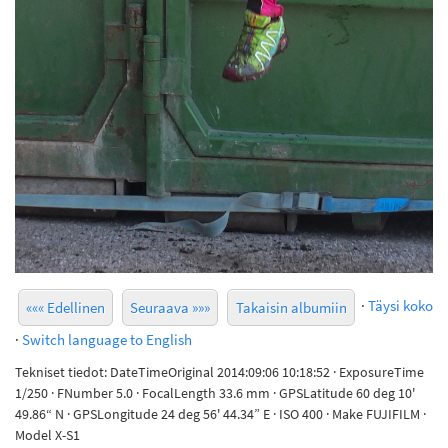
·
Täysi koko
««« Edellinen
Seuraava »»»
Takaisin albumiin
·
Switch language to English
Tekniset tiedot: DateTimeOriginal 2014:09:06 10:18:52 · ExposureTime
1/250 · FNumber 5.0 · FocalLength 33.6 mm · GPSLatitude 60 deg 10'
49.86“ N · GPSLongitude 24 deg 56' 44.34” E · ISO 400 · Make FUJIFILM ·
Model X-S1