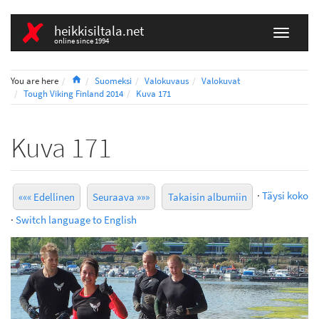
heikkisiltala.net
online since 1994
Home
You are here
Suomeksi
Valokuvaus
Valokuvat
Tough Viking Finland 2014
Kuva 171
Kuva 171
·
Täysi koko
««« Edellinen
Seuraava »»»
Takaisin albumiin
·
Switch language to English