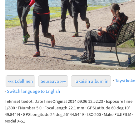
·
Täysi koko
««« Edellinen
Seuraava »»»
Takaisin albumiin
·
Switch language to English
Tekniset tiedot: DateTimeOriginal 2014:09:06 12:52:23 · ExposureTime
1/800 · FNumber 5.0 · FocalLength 22.1 mm · GPSLatitude 60 deg 10'
49.84“ N · GPSLongitude 24 deg 56' 44.54” E · ISO 200 · Make FUJIFILM ·
Model X-S1