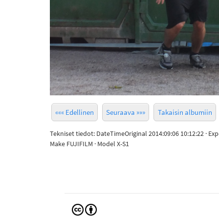
««« Edellinen
Seuraava »»»
Takaisin albumiin
Tekniset tiedot: DateTimeOriginal 2014:09:06 10:12:22 · Ex
Make FUJIFILM · Model X-S1