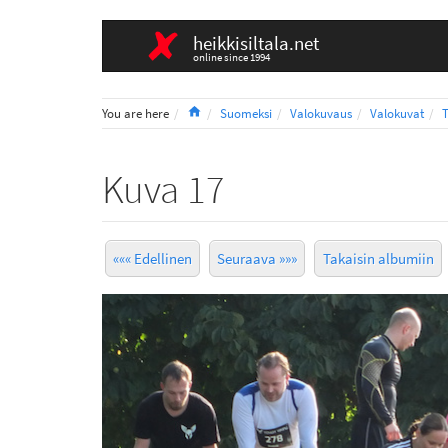
heikkisiltala.net
online since 1994
Home
You are here
Suomeksi
Valokuvaus
Valokuvat
Kuva 17
««« Edellinen
Seuraava »»»
Takaisin albumiin