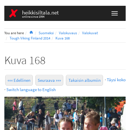
heikkisiltala.net
online since 1994
Home
You are here
Suomeksi
Valokuvaus
Valokuvat
Tough Viking Finland 2014
Kuva 168
Kuva 168
·
Täysi koko
««« Edellinen
Seuraava »»»
Takaisin albumiin
·
Switch language to English